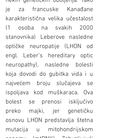
nekih genetičkih oboljenja. Tako 
je za francuske Kanađane 
karakteristična velika učestalost 
(1 osoba na svakih 2000 
stanovnika) Leberove nasledne 
optičke neuropatije (LHON od 
engl. Leber’s hereditary optic 
neuropathy), nasledne bolesti 
koja dovodi do gubitka vida i u 
najvećem broju slučajeva se 
ispoljava kod muškaraca. Ova 
bolest se prenosi isključivo 
preko majki, jer genetičku 
osnovu LHON predstavlja štetna 
mutacija u mitohondrijskom 