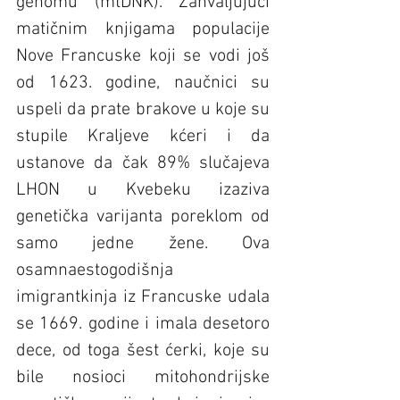
genomu (mtDNK). Zahvaljujući 
matičnim knjigama populacije 
Nove Francuske koji se vodi još 
od 1623. godine, naučnici su 
uspeli da prate brakove u koje su 
stupile Kraljeve kćeri i da 
ustanove da čak 89% slučajeva 
LHON u Kvebeku izaziva 
genetička varijanta poreklom od 
samo jedne žene. Ova 
osamnaestogodišnja 
imigrantkinja iz Francuske udala 
se 1669. godine i imala desetoro 
dece, od toga šest ćerki, koje su 
bile nosioci mitohondrijske 