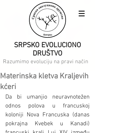
SRPSKO EVOLUCIONO
DRUŠTVO
Razumimo evoluciju na pravi način
Materinska kletva Kraljevih
kćeri
Da bi umanjio neuravnotežen 
odnos polova u francuskoj 
koloniji Nova Francuska (danas 
pokrajna Kvebek u Kanadi) 
francuski kralj Luj XIV između 