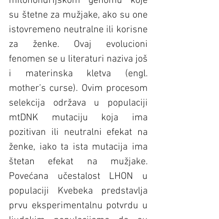
mitohondrijskom genomu koje 
su štetne za mužjake, ako su one 
istovremeno neutralne ili korisne 
za ženke. Ovaj evolucioni 
fenomen se u literaturi naziva još 
i materinska kletva (engl. 
mother’s curse). Ovim procesom 
selekcija održava u populaciji 
mtDNK mutaciju koja ima 
pozitivan ili neutralni efekat na 
ženke, iako ta ista mutacija ima 
štetan efekat na mužjake. 
Povećana učestalost LHON u 
populaciji Kvebeka predstavlja 
prvu eksperimentalnu potvrdu u 