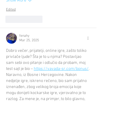
Show More
Edited
Like
Reply
fenahy
Mar 25, 2025
Dobro večer, prijatelji, online igre, zašto toliko 
privlače ljude? Šta je to u njima? Postavljao 
sam sebi ovo pitanje i odlučio da probam, moj 
test sajt je bio – 
https://vavada-sr.com/bonus/
. 
Naravno, iz Bosne i Hercegovine. Nakon 
nedjelje igre, iskreno rečeno, bio sam prijatno 
iznenađen, zbog velikog broja emocija koje 
mogu donijeti kockarske igre, vjerovatno je to 
razlog. Za mene je, na primjer, to bilo glavno, 
čak ni želja za zarađivanjem, iako je došla 
jednostavno od uživanja u igri koju sam…
Show More
Like
Reply