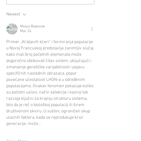
Newest
Миша Воронов
Mar 24
Primer „Kraljevih kćeri“ i formiranja populacije 
u Novoj Francuskoj predstavlja zanimljiv slučaj 
kako mali broj početnih elemenata može 
dugoročno oblikovati čitav sistem, uključujući i 
smanjenje genetičke varijabilnosti i pojavu 
specifičnih naslednih obrazaca, poput 
povećane učestalosti LHON-a u određenim 
populacijama. Ovakav fenomen pokazuje koliko 
su početni uslovi, način selekcije i kasniji tok 
razvoja ključni za krajnju strukturu sistema, 
bilo da je reč o biološkoj populaciji ili širem 
društvenom okviru. U suštini, ograničen skup 
ulaznih faktora, kada se reprodukuje kroz 
generacije, može…