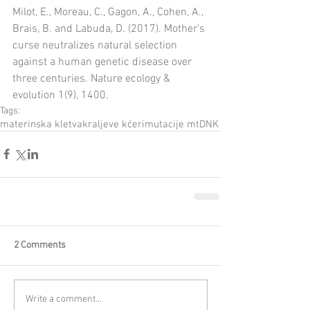
Milot, E., Moreau, C., Gagon, A., Cohen, A., 
Brais, B. and Labuda, D. (2017). Mother's 
curse neutralizes natural selection 
against a human genetic disease over 
three centuries. Nature ecology & 
evolution 1(9), 1400.
Tags:
materinska kletva
kraljeve kćeri
mutacije mtDNK
2 Comments
Write a comment...